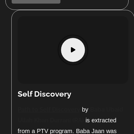
Self Discovery
Path to Self Discovery
Baba Ubaid
by
Ullah Khan Durrani (RA)
is extracted
from a PTV program. Baba Jaan was