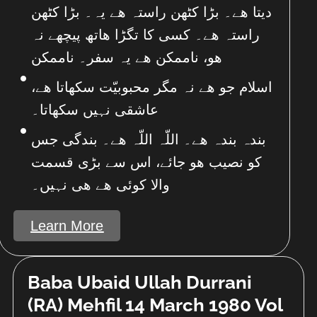
دیتا ھے۔ بڑا کٹھن راستہ ھے یہ۔ بڑا کٹھن
راستہ ھے۔ کسی کا تگڑا ھاتھ پیچھے نہ
ھو، ناممکن ھے یہ سفر۔ ناممکن
اسلام جو ھے نہ مگر محبوبیّت سکھاتا ھے،
عاشقی نہیں سکھاتا۔
بندہ بندہ ھے۔ اللّہ اللّہ ھے۔ بندگی جس
کو نصیب ھو جائے، اس سے بڑی قسمت
والا کوئی ھے ھی نہیں۔
Learn More
Baba Ubaid Ullah Durrani
(RA) Mehfil 14 March 1980 Vol