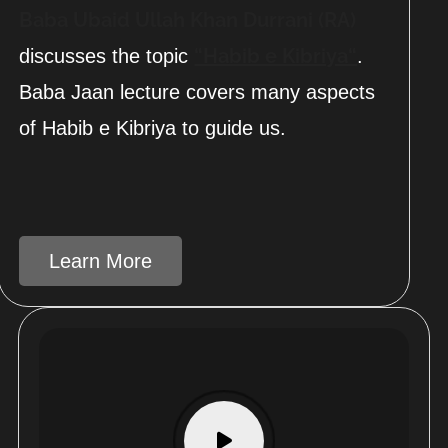
Baba Ubaid Ullah Khan Durrani (RA)
“Habib e Kibriya“
discusses the topic
.
Baba Jaan lecture covers many aspects
of Habib e Kibriya to guide us.
Learn More