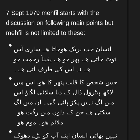
7 Sept 1979 mehfil starts with the
discussion on following main points but
mehfil is not limited to these:
انسان جب بریک ھوجاتا ھے ساری آس
ٹوٹ جاتی ھے پھر جو ھے یقیناً رحمت جو
ھے نہ اس کی طرف آتی ھے۔
جس شخص کا قلب پتھر کا ھو، اس میں
لاکھ پیٹرول ڈال کے دیا سلائی لگاؤ اس
میں آگ نہیں پکڑ پائی گی۔ ان میں لگ
سکتی ھے جن کے دلوں میں رقّت ھو۔
ملائم ھو۔ موم ھو۔
نہیں بھائی انسان اپنے آپ کو بڑے دھوکے